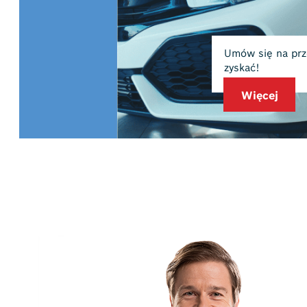
Umów się na przegląd auta na gwara
zyskać!
Więcej