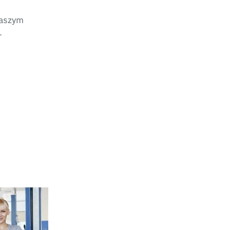
naszym
.