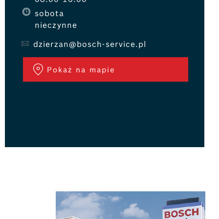
sobota
nieczynne
Komfort jazdy to podstawa! Umów się na p
dzierzan@bosch-service.pl
z filtrem Bosch FILTER+ i oddychaj czyst
Więcej
Pokaż na mapie